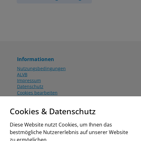
Informationen
Nutzungsbedingungen
ALVB
Impressum
Datenschutz
Cookies bearbeiten
Katalog
Worahnik Partner
Cookies & Datenschutz
Aktionsbedingungen
Website:
Diese Website nutzt Cookies, um Ihnen das
www.worahnik.at
bestmögliche Nutzererlebnis auf unserer Website
Zentrale Köttlach
zu ermöglichen.