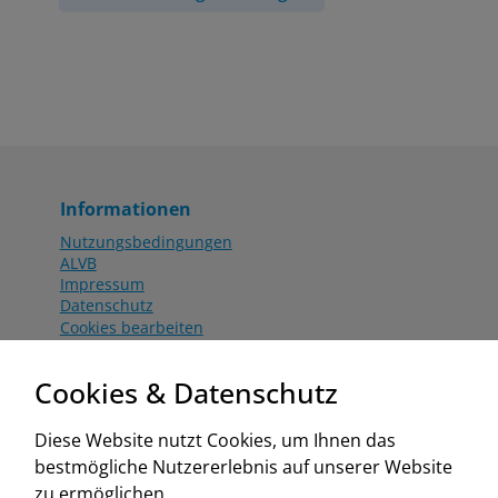
Informationen
Nutzungsbedingungen
ALVB
Impressum
Datenschutz
Cookies bearbeiten
Katalog
Worahnik Partner
Cookies & Datenschutz
Aktionsbedingungen
Website:
Diese Website nutzt Cookies, um Ihnen das
www.worahnik.at
bestmögliche Nutzererlebnis auf unserer Website
Zentrale Köttlach
zu ermöglichen.