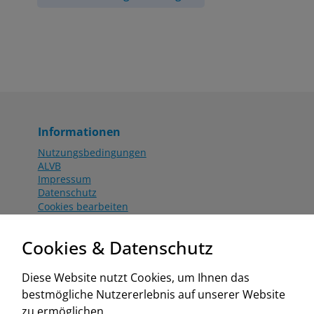
Informationen
Nutzungsbedingungen
ALVB
Impressum
Datenschutz
Cookies bearbeiten
Katalog
Worahnik Partner
Cookies & Datenschutz
Aktionsbedingungen
Website:
Diese Website nutzt Cookies, um Ihnen das
www.worahnik.at
bestmögliche Nutzererlebnis auf unserer Website
Zentrale Köttlach
zu ermöglichen.