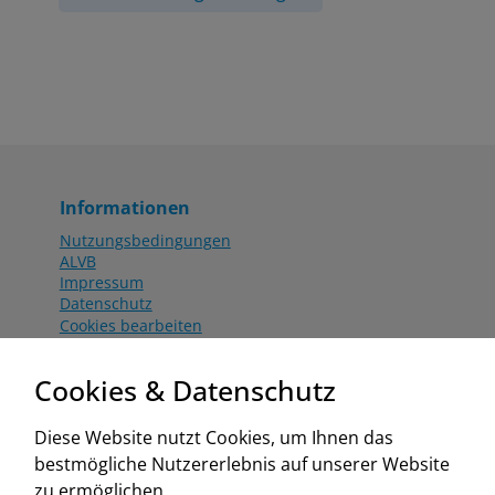
Informationen
Nutzungsbedingungen
ALVB
Impressum
Datenschutz
Cookies bearbeiten
Katalog
Worahnik Partner
Cookies & Datenschutz
Aktionsbedingungen
Website:
Diese Website nutzt Cookies, um Ihnen das
www.worahnik.at
bestmögliche Nutzererlebnis auf unserer Website
Zentrale Köttlach
zu ermöglichen.