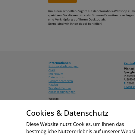
Um einen schnellen Zugriff auf den Worahnik-Webshop zu h
speichern Sie diesen bitte als Browser-Favoriten oder legen 
eine Verknüpfung auf Ihrem Desktop ab.
Gerne sind wir Ihnen dabei behilflich!
Informationen
Zentral
Nutzungsbedingungen
Michae
ALVB
Spengler
Impressum
Industri
Datenschutz
A-2640 G
Cookies bearbeiten
T:
02662 
Katalog
E-Mail 
Worahnik Partner
Aktionsbedingungen
Website:
www.worahnik.at
Cookies & Datenschutz
© 2026 Michael Worahnik GmbH
Diese Website nutzt Cookies, um Ihnen das
bestmögliche Nutzererlebnis auf unserer Websi