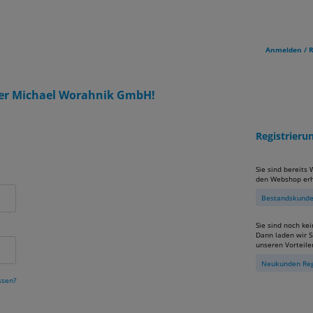
Anmelden / R
er Michael Worahnik GmbH!
Registrier
Sie sind bereits
den Webshop erh
Bestandskunden
Sie sind noch ke
Dann laden wir Si
unseren Vorteile
Neukunden Reg
ssen?