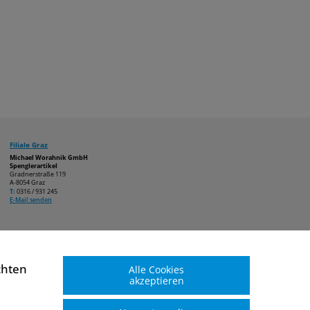
Filiale Graz
Michael Worahnik GmbH
Spenglerartikel
Gradnerstraße 119
A-8054 Graz
T:
0316 / 931 245
E-Mail senden
chten
Alle Cookies
akzeptieren