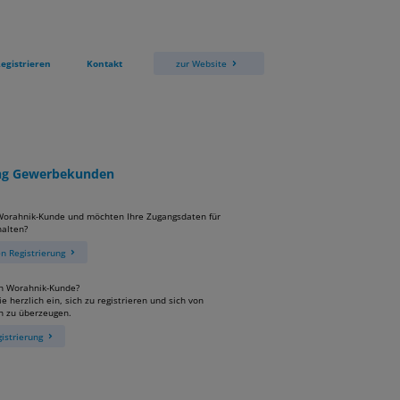
egistrieren
Kontakt
zur Website
ung Gewerbekunden
 Worahnik-Kunde und möchten Ihre Zugangsdaten für
alten?
 Registrierung
in Worahnik-Kunde?
e herzlich ein, sich zu registrieren und sich von
n zu überzeugen.
istrierung