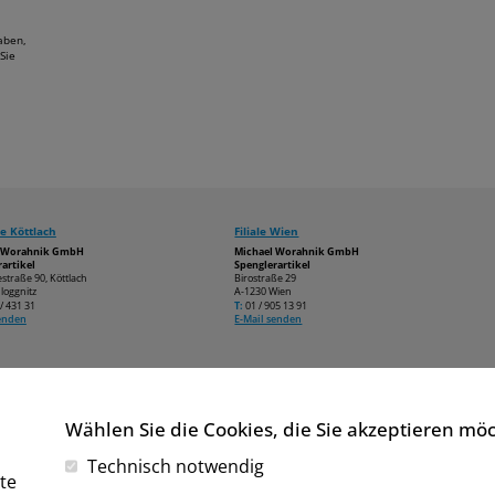
aben,
Sie
e Köttlach
Filiale Wien
l Worahnik GmbH
Michael Worahnik GmbH
artikel
Spenglerartikel
estraße 90, Köttlach
Birostraße 29
loggnitz
A-1230 Wien
/ 431 31
T:
01 / 905 13 91
senden
E-Mail senden
Wählen Sie die Cookies, die Sie akzeptieren mö
Technisch notwendig
te