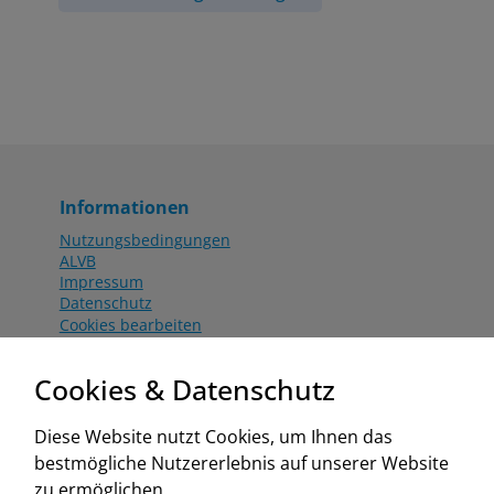
Informationen
Nutzungsbedingungen
ALVB
Impressum
Datenschutz
Cookies bearbeiten
Katalog
Worahnik Partner
Cookies & Datenschutz
Aktionsbedingungen
Website:
Diese Website nutzt Cookies, um Ihnen das
www.worahnik.at
bestmögliche Nutzererlebnis auf unserer Website
Zentrale Köttlach
zu ermöglichen.