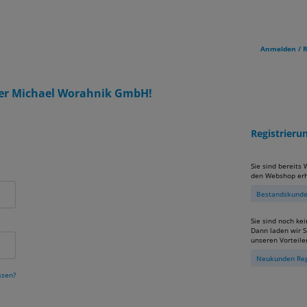
Anmelden / R
er Michael Worahnik GmbH!
Registrier
Sie sind bereits
den Webshop erh
Bestandskunden
Sie sind noch ke
Dann laden wir Si
unseren Vorteile
Neukunden Reg
ssen?