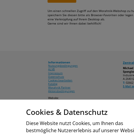
Um einen schnellen Zugriff auf den Worahnik-Webshop zu h
speichern Sie diesen bitte als Browser-Favoriten oder legen 
eine Verknüpfung auf Ihrem Desktop ab.
Gerne sind wir Ihnen dabei behilflich!
Informationen
Zentral
Nutzungsbedingungen
Michae
ALVB
Spengler
Impressum
Industri
Datenschutz
A-2640 G
Cookies bearbeiten
T:
02662 
Katalog
E-Mail 
Worahnik Partner
Aktionsbedingungen
Website:
www.worahnik.at
Cookies & Datenschutz
© 2026 Michael Worahnik GmbH
Diese Website nutzt Cookies, um Ihnen das
bestmögliche Nutzererlebnis auf unserer Websi