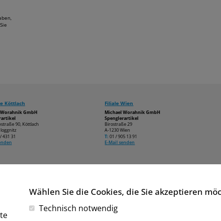
aben,
Sie
e Köttlach
Filiale Wien
l Worahnik GmbH
Michael Worahnik GmbH
artikel
Spenglerartikel
estraße 90, Köttlach
Birostraße 29
loggnitz
A-1230 Wien
/ 431 31
T:
01 / 905 13 91
senden
E-Mail senden
Wählen Sie die Cookies, die Sie akzeptieren mö
Technisch notwendig
te