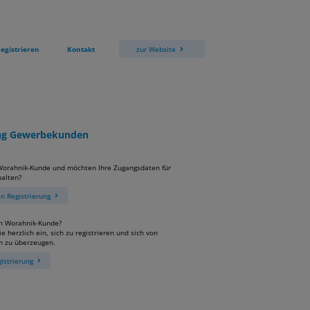
egistrieren
Kontakt
zur Website
ung Gewerbekunden
 Worahnik-Kunde und möchten Ihre Zugangsdaten für
alten?
 Registrierung
in Worahnik-Kunde?
e herzlich ein, sich zu registrieren und sich von
n zu überzeugen.
istrierung