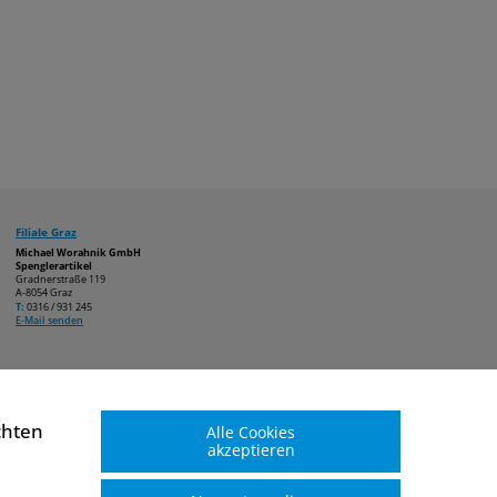
Filiale Graz
Michael Worahnik GmbH
Spenglerartikel
Gradnerstraße 119
A-8054 Graz
T:
0316 / 931 245
E-Mail senden
chten
Alle Cookies
akzeptieren