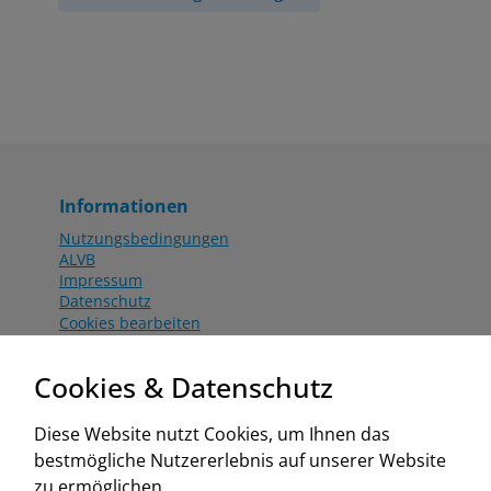
Informationen
Nutzungsbedingungen
ALVB
Impressum
Datenschutz
Cookies bearbeiten
Katalog
Worahnik Partner
Cookies & Datenschutz
Aktionsbedingungen
Website:
Diese Website nutzt Cookies, um Ihnen das
www.worahnik.at
bestmögliche Nutzererlebnis auf unserer Website
Zentrale Köttlach
zu ermöglichen.