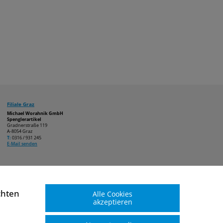
Filiale Graz
Michael Worahnik GmbH
Spenglerartikel
Gradnerstraße 119
A-8054 Graz
T:
0316 / 931 245
E-Mail senden
chten
Alle Cookies
akzeptieren