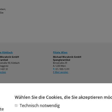
aben,
Sie
e Köttlach
Filiale Wien
l Worahnik GmbH
Michael Worahnik GmbH
artikel
Spenglerartikel
estraße 90, Köttlach
Birostraße 29
loggnitz
A-1230 Wien
/ 431 31
T:
01 / 905 13 91
senden
E-Mail senden
Wählen Sie die Cookies, die Sie akzeptieren mö
Technisch notwendig
te