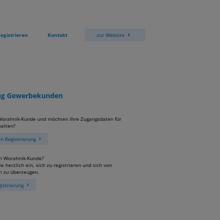
egistrieren
Kontakt
zur Website
ung Gewerbekunden
 Worahnik-Kunde und möchten Ihre Zugangsdaten für
alten?
 Registrierung
in Worahnik-Kunde?
e herzlich ein, sich zu registrieren und sich von
n zu überzeugen.
istrierung