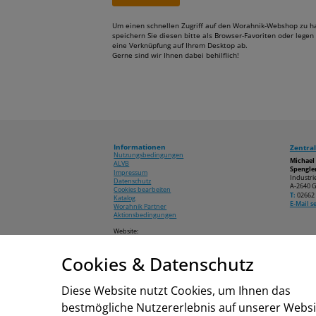
Um einen schnellen Zugriff auf den Worahnik-Webshop zu h
speichern Sie diesen bitte als Browser-Favoriten oder legen 
eine Verknüpfung auf Ihrem Desktop ab.
Gerne sind wir Ihnen dabei behilflich!
Informationen
Zentral
Nutzungsbedingungen
Michae
ALVB
Spengler
Impressum
Industri
Datenschutz
A-2640 G
Cookies bearbeiten
T:
02662 
Katalog
E-Mail 
Worahnik Partner
Aktionsbedingungen
Website:
www.worahnik.at
Cookies & Datenschutz
© 2026 Michael Worahnik GmbH
Diese Website nutzt Cookies, um Ihnen das
bestmögliche Nutzererlebnis auf unserer Websi