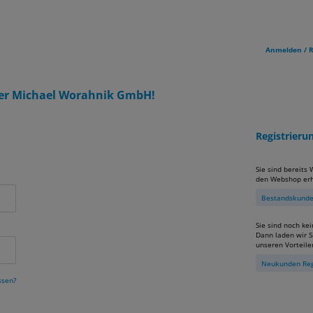
Anmelden / R
er Michael Worahnik GmbH!
Registrier
Sie sind bereits
den Webshop erh
Bestandskunden
Sie sind noch ke
Dann laden wir Si
unseren Vorteile
Neukunden Reg
ssen?