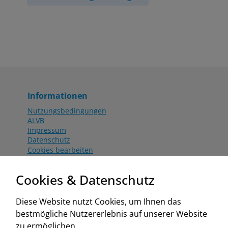
Informationen
Nutzungsbedingungen
ALVB
Impressum
Datenschutz
Cookies bearbeiten
Katalog
Worahnik Partner
Cookies & Datenschutz
Aktionsbedingungen
Website:
Diese Website nutzt Cookies, um Ihnen das
www.worahnik.at
bestmögliche Nutzererlebnis auf unserer Website
Zentrale Köttlach
zu ermöglichen.