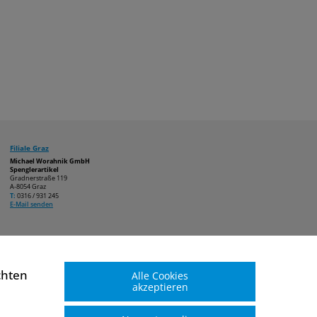
Filiale Graz
Michael Worahnik GmbH
Spenglerartikel
Gradnerstraße 119
A-8054 Graz
T:
0316 / 931 245
E-Mail senden
chten
Alle Cookies
akzeptieren