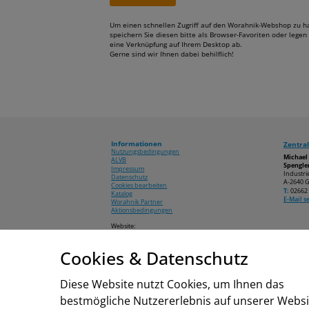
Um einen schnellen Zugriff auf den Worahnik-Webshop zu h
speichern Sie diesen bitte als Browser-Favoriten oder legen 
eine Verknüpfung auf Ihrem Desktop ab.
Gerne sind wir Ihnen dabei behilflich!
Informationen
Zentral
Nutzungsbedingungen
Michae
ALVB
Spengler
Impressum
Industri
Datenschutz
A-2640 G
Cookies bearbeiten
T:
02662 
Katalog
E-Mail 
Worahnik Partner
Aktionsbedingungen
Website:
www.worahnik.at
Cookies & Datenschutz
© 2026 Michael Worahnik GmbH
Diese Website nutzt Cookies, um Ihnen das
bestmögliche Nutzererlebnis auf unserer Websi