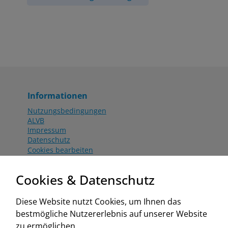
Informationen
Nutzungsbedingungen
ALVB
Impressum
Datenschutz
Cookies bearbeiten
Katalog
Worahnik Partner
Cookies & Datenschutz
Aktionsbedingungen
Website:
Diese Website nutzt Cookies, um Ihnen das
www.worahnik.at
bestmögliche Nutzererlebnis auf unserer Website
Zentrale Köttlach
zu ermöglichen.