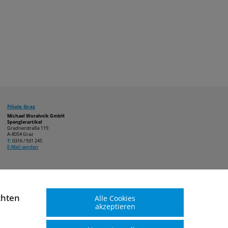
Filiale Graz
Michael Worahnik GmbH
Spenglerartikel
Gradnerstraße 119
A-8054 Graz
T:
0316 / 931 245
E-Mail senden
chten
Alle Cookies
akzeptieren