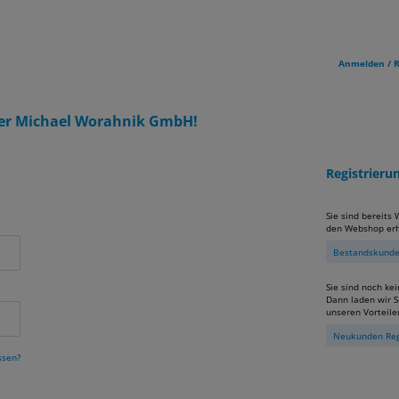
Anmelden / R
er Michael Worahnik GmbH!
Registrier
Sie sind bereits
den Webshop erh
Bestandskunden
Sie sind noch ke
Dann laden wir Si
unseren Vorteile
Neukunden Reg
ssen?