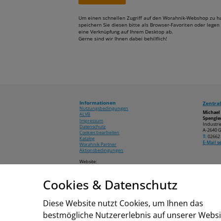
Um einen schnellen Zugriff auf den Worahnik-Webshop zu h
speichern Sie diesen bitte als Browser-Favoriten oder legen 
eine Verknüpfung auf Ihrem Desktop ab.
Gerne sind wir Ihnen dabei behilflich!
Informationen
Zentral
Nutzungsbedingungen
Michae
ALVB
Spengler
Impressum
Industri
Datenschutz
A-2640 G
Cookies bearbeiten
T:
02662 
Katalog
E-Mail 
Worahnik Partner
Aktionsbedingungen
Website:
www.worahnik.at
Cookies & Datenschutz
© 2026 Michael Worahnik GmbH
Diese Website nutzt Cookies, um Ihnen das
bestmögliche Nutzererlebnis auf unserer Websi