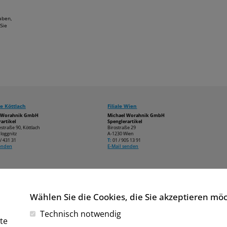
aben,
Sie
e Köttlach
Filiale Wien
l Worahnik GmbH
Michael Worahnik GmbH
artikel
Spenglerartikel
estraße 90, Köttlach
Birostraße 29
loggnitz
A-1230 Wien
/ 431 31
T:
01 / 905 13 91
senden
E-Mail senden
Wählen Sie die Cookies, die Sie akzeptieren mö
Technisch notwendig
te