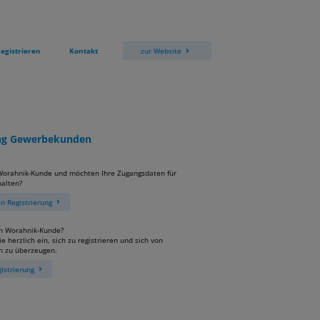
egistrieren
Kontakt
zur Website
ung Gewerbekunden
 Worahnik-Kunde und möchten Ihre Zugangsdaten für
alten?
 Registrierung
in Worahnik-Kunde?
e herzlich ein, sich zu registrieren und sich von
n zu überzeugen.
istrierung