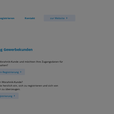
egistrieren
Kontakt
zur Website
ung Gewerbekunden
 Worahnik-Kunde und möchten Ihre Zugangsdaten für
alten?
 Registrierung
in Worahnik-Kunde?
e herzlich ein, sich zu registrieren und sich von
n zu überzeugen.
istrierung