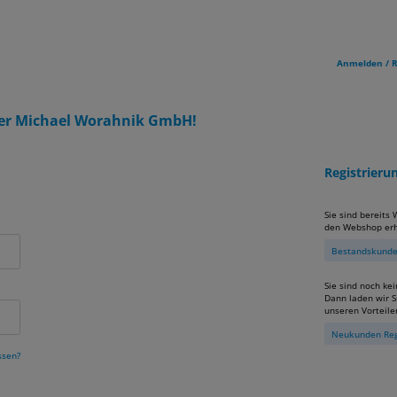
Anmelden / R
er Michael Worahnik GmbH!
Registrier
Sie sind bereits
den Webshop erh
Bestandskunden
Sie sind noch ke
Dann laden wir Si
unseren Vorteile
Neukunden Reg
ssen?