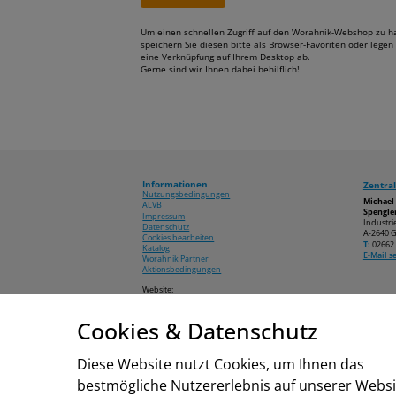
Um einen schnellen Zugriff auf den Worahnik-Webshop zu h
speichern Sie diesen bitte als Browser-Favoriten oder legen 
eine Verknüpfung auf Ihrem Desktop ab.
Gerne sind wir Ihnen dabei behilflich!
Informationen
Zentral
Nutzungsbedingungen
Michae
ALVB
Spengler
Impressum
Industri
Datenschutz
A-2640 G
Cookies bearbeiten
T:
02662 
Katalog
E-Mail 
Worahnik Partner
Aktionsbedingungen
Website:
www.worahnik.at
Cookies & Datenschutz
© 2026 Michael Worahnik GmbH
Diese Website nutzt Cookies, um Ihnen das
bestmögliche Nutzererlebnis auf unserer Websi