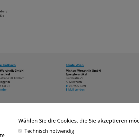
aben,
Sie
e Köttlach
Filiale Wien
l Worahnik GmbH
Michael Worahnik GmbH
artikel
Spenglerartikel
estraße 90, Köttlach
Birostraße 29
loggnitz
A-1230 Wien
/ 431 31
T:
01 / 905 13 91
senden
E-Mail senden
Wählen Sie die Cookies, die Sie akzeptieren mö
Technisch notwendig
te