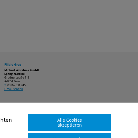
Filiale Graz
Michael Worahnik GmbH
Spenglerartikel
Gradnerstraße 119
A-8054 Graz
T:
0316 / 931 245
E-Mail senden
chten
Alle Cookies
akzeptieren