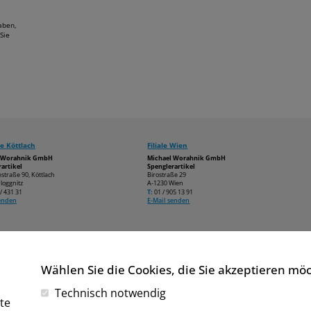
aben,
Sie
e Köttlach
Filiale Wien
l Worahnik GmbH
Michael Worahnik GmbH
artikel
Spenglerartikel
estraße 90, Köttlach
Birostraße 29
loggnitz
A-1230 Wien
/ 431 31
T:
01 / 905 13 91
senden
E-Mail senden
Wählen Sie die Cookies, die Sie akzeptieren mö
Technisch notwendig
te