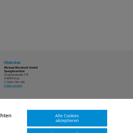
Filiale Graz
Michael Worahnik GmbH
Spenglerartikel
Gradnerstraße 119
A-8054 Graz
T:
0316 / 931 245
E-Mail senden
chten
Alle Cookies
akzeptieren