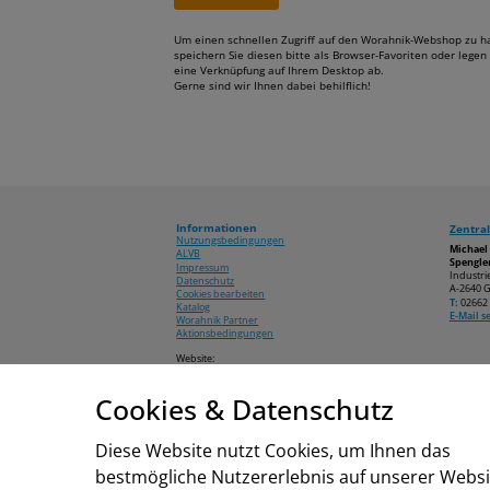
Um einen schnellen Zugriff auf den Worahnik-Webshop zu h
speichern Sie diesen bitte als Browser-Favoriten oder legen 
eine Verknüpfung auf Ihrem Desktop ab.
Gerne sind wir Ihnen dabei behilflich!
Informationen
Zentral
Nutzungsbedingungen
Michae
ALVB
Spengler
Impressum
Industri
Datenschutz
A-2640 G
Cookies bearbeiten
T:
02662 
Katalog
E-Mail 
Worahnik Partner
Aktionsbedingungen
Website:
www.worahnik.at
Cookies & Datenschutz
© 2026 Michael Worahnik GmbH
Diese Website nutzt Cookies, um Ihnen das
bestmögliche Nutzererlebnis auf unserer Websi