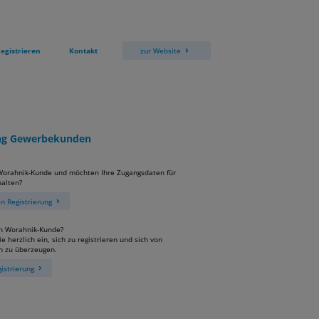
egistrieren
Kontakt
zur Website
ung Gewerbekunden
 Worahnik-Kunde und möchten Ihre Zugangsdaten für
alten?
 Registrierung
in Worahnik-Kunde?
e herzlich ein, sich zu registrieren und sich von
n zu überzeugen.
istrierung