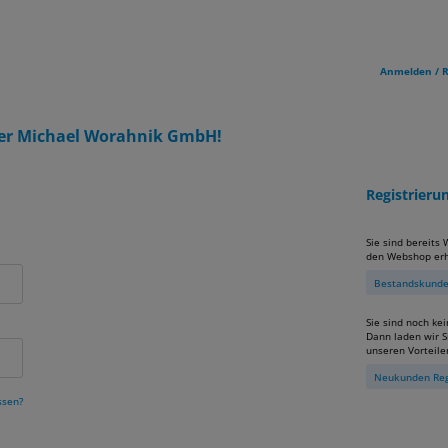
Anmelden / R
er Michael Worahnik GmbH!
Registrier
Sie sind bereits
den Webshop erh
Bestandskunden
Sie sind noch ke
Dann laden wir Si
unseren Vorteile
Neukunden Reg
ssen?