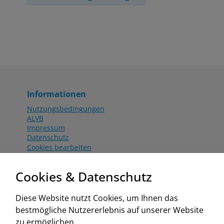
Informationen
Nutzungsbedingungen
ALVB
Impressum
Datenschutz
Cookies bearbeiten
Katalog
Worahnik Partner
Cookies & Datenschutz
Aktionsbedingungen
Website:
Diese Website nutzt Cookies, um Ihnen das
www.worahnik.at
bestmögliche Nutzererlebnis auf unserer Website
Zentrale Köttlach
zu ermöglichen.