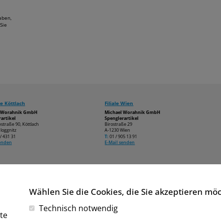
aben,
Sie
e Köttlach
Filiale Wien
l Worahnik GmbH
Michael Worahnik GmbH
artikel
Spenglerartikel
estraße 90, Köttlach
Birostraße 29
loggnitz
A-1230 Wien
/ 431 31
T:
01 / 905 13 91
senden
E-Mail senden
Wählen Sie die Cookies, die Sie akzeptieren mö
Technisch notwendig
te