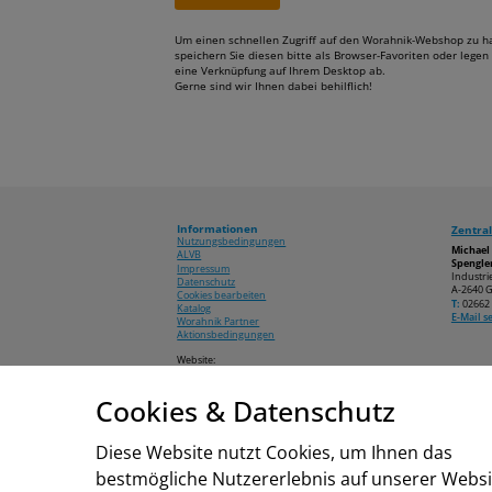
Um einen schnellen Zugriff auf den Worahnik-Webshop zu h
speichern Sie diesen bitte als Browser-Favoriten oder legen 
eine Verknüpfung auf Ihrem Desktop ab.
Gerne sind wir Ihnen dabei behilflich!
Informationen
Zentral
Nutzungsbedingungen
Michae
ALVB
Spengler
Impressum
Industri
Datenschutz
A-2640 G
Cookies bearbeiten
T:
02662 
Katalog
E-Mail 
Worahnik Partner
Aktionsbedingungen
Website:
www.worahnik.at
Cookies & Datenschutz
© 2026 Michael Worahnik GmbH
Diese Website nutzt Cookies, um Ihnen das
bestmögliche Nutzererlebnis auf unserer Websi