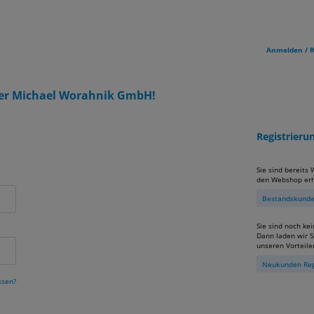
Anmelden / R
er Michael Worahnik GmbH!
Registrier
Sie sind bereits
den Webshop erh
Bestandskunden
Sie sind noch ke
Dann laden wir Si
unseren Vorteile
Neukunden Reg
ssen?