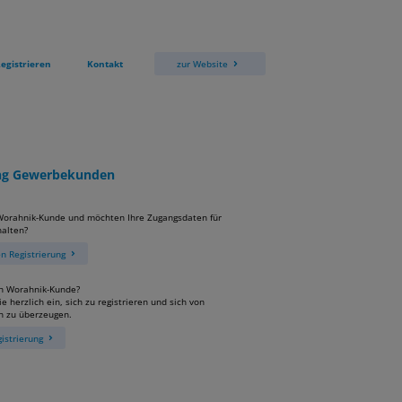
egistrieren
Kontakt
zur Website
ung Gewerbekunden
 Worahnik-Kunde und möchten Ihre Zugangsdaten für
alten?
 Registrierung
in Worahnik-Kunde?
e herzlich ein, sich zu registrieren und sich von
n zu überzeugen.
istrierung