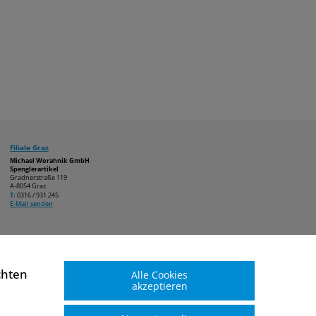
Filiale Graz
Michael Worahnik GmbH
Spenglerartikel
Gradnerstraße 119
A-8054 Graz
T:
0316 / 931 245
E-Mail senden
chten
Alle Cookies
akzeptieren