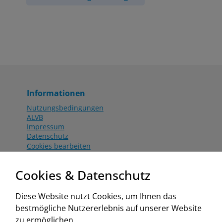
Informationen
Nutzungsbedingungen
ALVB
Impressum
Datenschutz
Cookies bearbeiten
Katalog
Worahnik Partner
Cookies & Datenschutz
Aktionsbedingungen
Website:
Diese Website nutzt Cookies, um Ihnen das
www.worahnik.at
bestmögliche Nutzererlebnis auf unserer Website
Zentrale Köttlach
zu ermöglichen.