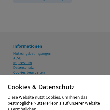
Informationen
Nutzungsbedingungen
ALVB
Impressum
Datenschutz
Cookies bearbeiten
Katalog
Worahnik Partner
Cookies & Datenschutz
Aktionsbedingungen
Website:
Diese Website nutzt Cookies, um Ihnen das
www.worahnik.at
bestmögliche Nutzererlebnis auf unserer Website
Zentrale Köttlach
zu ermöglichen.