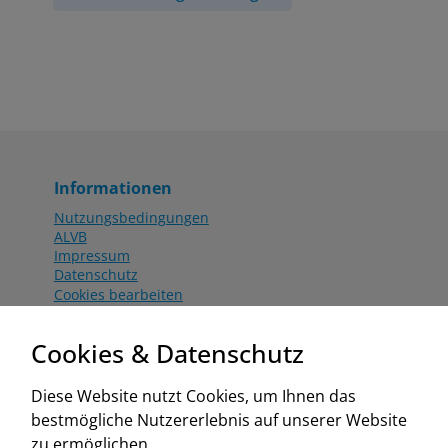
Informationen
Nutzungsbedingungen
ALVB
Impressum
Datenschutz
Cookies bearbeiten
Katalog
Worahnik Partner
Cookies & Datenschutz
Aktionsbedingungen
Website:
Diese Website nutzt Cookies, um Ihnen das
www.worahnik.at
bestmögliche Nutzererlebnis auf unserer Website
Zentrale Köttlach
zu ermöglichen.