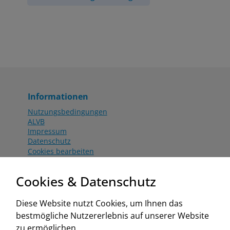
Informationen
Nutzungsbedingungen
ALVB
Impressum
Datenschutz
Cookies bearbeiten
Katalog
Worahnik Partner
Cookies & Datenschutz
Aktionsbedingungen
Website:
Diese Website nutzt Cookies, um Ihnen das
www.worahnik.at
bestmögliche Nutzererlebnis auf unserer Website
Zentrale Köttlach
zu ermöglichen.