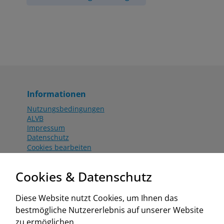
Informationen
Nutzungsbedingungen
ALVB
Impressum
Datenschutz
Cookies bearbeiten
Katalog
Worahnik Partner
Cookies & Datenschutz
Aktionsbedingungen
Website:
Diese Website nutzt Cookies, um Ihnen das
www.worahnik.at
bestmögliche Nutzererlebnis auf unserer Website
Zentrale Köttlach
zu ermöglichen.