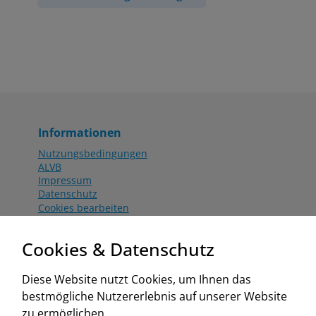
Informationen
Nutzungsbedingungen
ALVB
Impressum
Datenschutz
Cookies bearbeiten
Katalog
Worahnik Partner
Cookies & Datenschutz
Aktionsbedingungen
Website:
Diese Website nutzt Cookies, um Ihnen das
www.worahnik.at
bestmögliche Nutzererlebnis auf unserer Website
Zentrale Köttlach
zu ermöglichen.