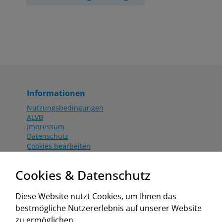
Informationen
Nutzungsbedingungen
ALVB
Impressum
Datenschutz
Cookies bearbeiten
Katalog
Worahnik Partner
Cookies & Datenschutz
Aktionsbedingungen
Website:
Diese Website nutzt Cookies, um Ihnen das
www.worahnik.at
bestmögliche Nutzererlebnis auf unserer Website
Zentrale Köttlach
zu ermöglichen.