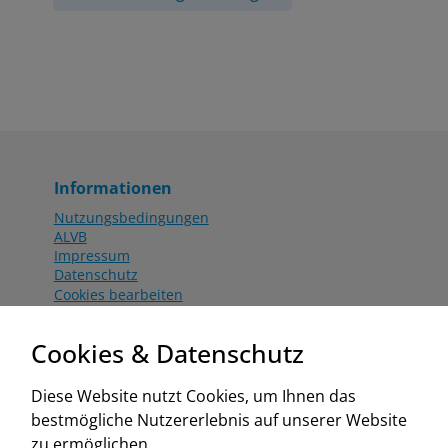
Informationen
Nutzungsbedingungen
ALVB
Impressum
Datenschutz
Cookies bearbeiten
Katalog
Worahnik Partner
Cookies & Datenschutz
Aktionsbedingungen
Website:
Diese Website nutzt Cookies, um Ihnen das
www.worahnik.at
bestmögliche Nutzererlebnis auf unserer Website
Zentrale Köttlach
zu ermöglichen.