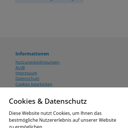
Informationen
Nutzungsbedingungen
ALVB
Impressum
Datenschutz
Cookies bearbeiten
Katalog
Worahnik Partner
Cookies & Datenschutz
Aktionsbedingungen
Website:
Diese Website nutzt Cookies, um Ihnen das
www.worahnik.at
bestmögliche Nutzererlebnis auf unserer Website
Zentrale Köttlach
zu ermöglichen.