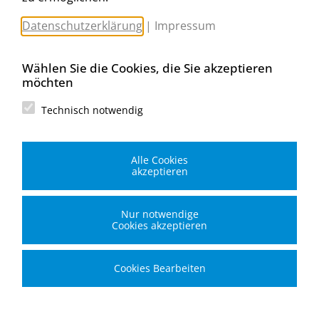
Michael Worahnik GmbH
Spenglerartikel
Datenschutzerklärung
|
Impressum
Industriestraße 90, Köttlach
A-2640 Gloggnitz
E-Mail senden
Wählen Sie die Cookies, die Sie akzeptieren
Filiale Wien
möchten
Michael Worahnik GmbH
Spenglerartikel
Technisch notwendig
Birostraße 29
A-1230 Wien
E-Mail senden
Alle Cookies
Filiale Graz
akzeptieren
Michael Worahnik GmbH
Spenglerartikel
Gradnerstraße 119
Nur notwendige
A-8054 Graz
Cookies akzeptieren
E-Mail senden
Cookies Bearbeiten
© 2026 Michael Worahnik GmbH