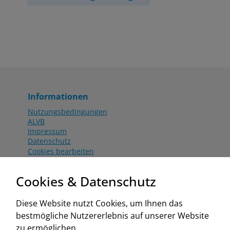
Informationen
Nutzungsbedingungen
ALVB
Impressum
Datenschutz
Cookies bearbeiten
Katalog
Worahnik Partner
Cookies & Datenschutz
Aktionsbedingungen
Website:
Diese Website nutzt Cookies, um Ihnen das
www.worahnik.at
bestmögliche Nutzererlebnis auf unserer Website
Zentrale Köttlach
zu ermöglichen.