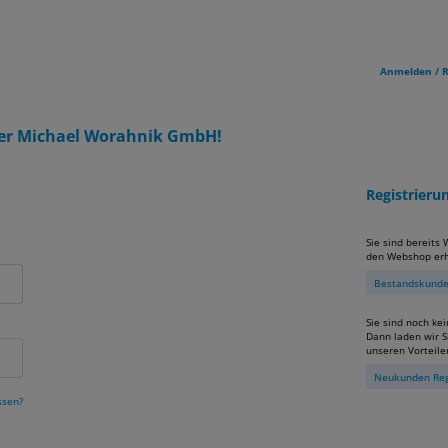
Anmelden / R
er Michael Worahnik GmbH!
Registrier
Sie sind bereits
den Webshop erh
Bestandskunden
Sie sind noch ke
Dann laden wir Si
unseren Vorteile
Neukunden Reg
ssen?