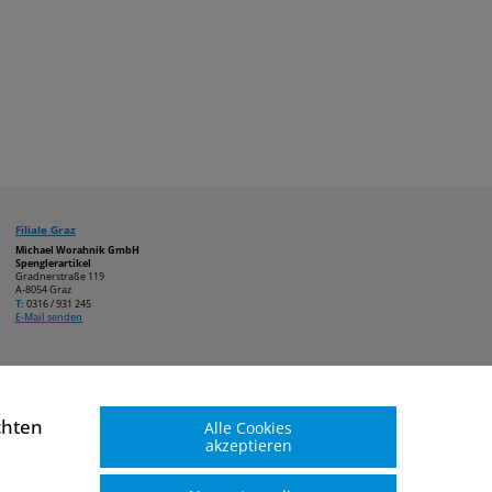
Filiale Graz
Michael Worahnik GmbH
Spenglerartikel
Gradnerstraße 119
A-8054 Graz
T:
0316 / 931 245
E-Mail senden
chten
Alle Cookies
akzeptieren