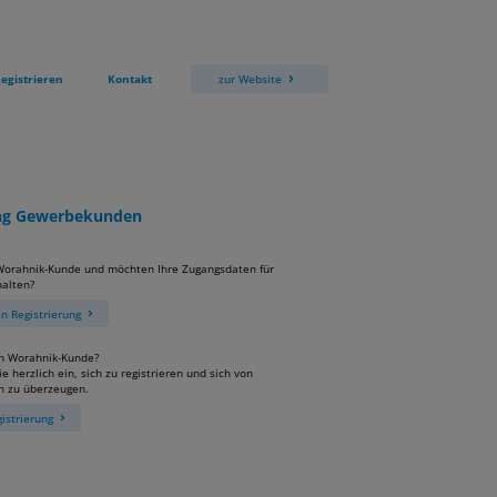
egistrieren
Kontakt
zur Website
ung Gewerbekunden
 Worahnik-Kunde und möchten Ihre Zugangsdaten für
alten?
 Registrierung
in Worahnik-Kunde?
e herzlich ein, sich zu registrieren und sich von
n zu überzeugen.
istrierung