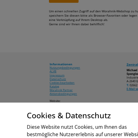
Um einen schnellen Zugriff auf den Worahnik-Webshop zu h
speichern Sie diesen bitte als Browser-Favoriten oder legen 
eine Verknüpfung auf Ihrem Desktop ab.
Gerne sind wir Ihnen dabei behilflich!
Informationen
Zentral
Nutzungsbedingungen
Michae
ALVB
Spengler
Impressum
Industri
Datenschutz
A-2640 G
Cookies bearbeiten
T:
02662 
Katalog
E-Mail 
Worahnik Partner
Aktionsbedingungen
Website:
www.worahnik.at
Cookies & Datenschutz
© 2026 Michael Worahnik GmbH
Diese Website nutzt Cookies, um Ihnen das
bestmögliche Nutzererlebnis auf unserer Websi