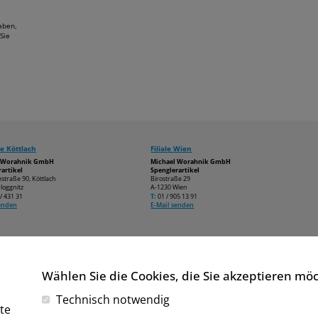
aben,
Sie
e Köttlach
Filiale Wien
l Worahnik GmbH
Michael Worahnik GmbH
artikel
Spenglerartikel
estraße 90, Köttlach
Birostraße 29
loggnitz
A-1230 Wien
/ 431 31
T:
01 / 905 13 91
senden
E-Mail senden
Wählen Sie die Cookies, die Sie akzeptieren mö
Technisch notwendig
te