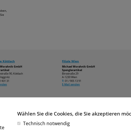
aben,
Sie
e Köttlach
Filiale Wien
l Worahnik GmbH
Michael Worahnik GmbH
artikel
Spenglerartikel
estraße 90, Köttlach
Birostraße 29
loggnitz
A-1230 Wien
/ 431 31
T:
01 / 905 13 91
senden
E-Mail senden
Wählen Sie die Cookies, die Sie akzeptieren mö
Technisch notwendig
te