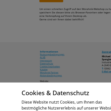
Um einen schnellen Zugriff auf den Worahnik-Webshop zu h
speichern Sie diesen bitte als Browser-Favoriten oder legen 
eine Verknüpfung auf Ihrem Desktop ab.
Gerne sind wir Ihnen dabei behilflich!
Informationen
Zentral
Nutzungsbedingungen
Michae
ALVB
Spengler
Impressum
Industri
Datenschutz
A-2640 G
Cookies bearbeiten
T:
02662 
Katalog
E-Mail 
Worahnik Partner
Aktionsbedingungen
Website:
www.worahnik.at
Cookies & Datenschutz
© 2026 Michael Worahnik GmbH
Diese Website nutzt Cookies, um Ihnen das
bestmögliche Nutzererlebnis auf unserer Websi