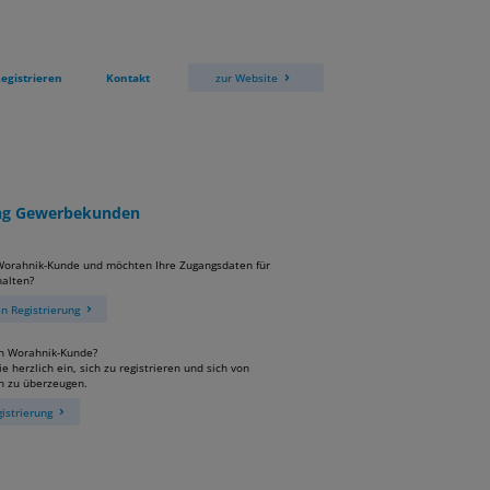
egistrieren
Kontakt
zur Website
ung Gewerbekunden
 Worahnik-Kunde und möchten Ihre Zugangsdaten für
alten?
 Registrierung
in Worahnik-Kunde?
e herzlich ein, sich zu registrieren und sich von
n zu überzeugen.
istrierung