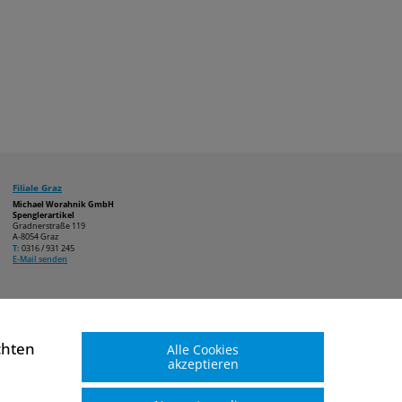
Filiale Graz
Michael Worahnik GmbH
Spenglerartikel
Gradnerstraße 119
A-8054 Graz
T:
0316 / 931 245
E-Mail senden
chten
Alle Cookies
akzeptieren