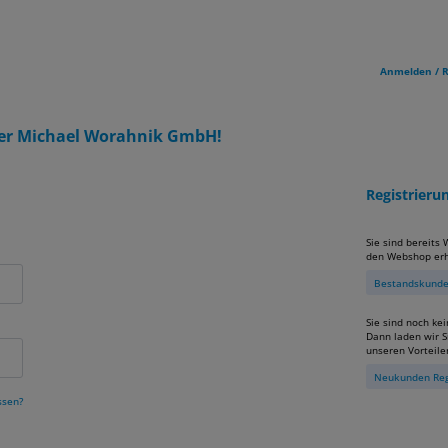
Anmelden / R
er Michael Worahnik GmbH!
Registrier
Sie sind bereits
den Webshop erh
Bestandskunden
Sie sind noch ke
Dann laden wir Si
unseren Vorteile
Neukunden Reg
ssen?