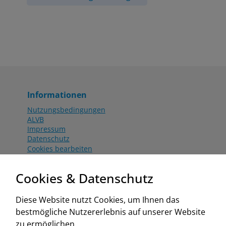
Informationen
Nutzungsbedingungen
ALVB
Impressum
Datenschutz
Cookies bearbeiten
Katalog
Worahnik Partner
Cookies & Datenschutz
Aktionsbedingungen
Website:
Diese Website nutzt Cookies, um Ihnen das
www.worahnik.at
bestmögliche Nutzererlebnis auf unserer Website
Zentrale Köttlach
zu ermöglichen.