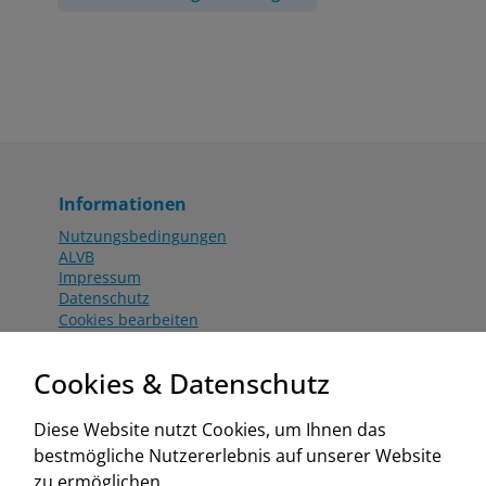
Informationen
Nutzungsbedingungen
ALVB
Impressum
Datenschutz
Cookies bearbeiten
Katalog
Worahnik Partner
Cookies & Datenschutz
Aktionsbedingungen
Website:
Diese Website nutzt Cookies, um Ihnen das
www.worahnik.at
bestmögliche Nutzererlebnis auf unserer Website
Zentrale Köttlach
zu ermöglichen.