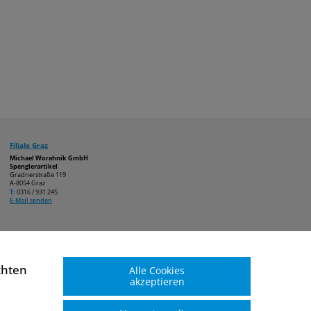
Filiale Graz
Michael Worahnik GmbH
Spenglerartikel
Gradnerstraße 119
A-8054 Graz
T:
0316 / 931 245
E-Mail senden
chten
Alle Cookies
akzeptieren