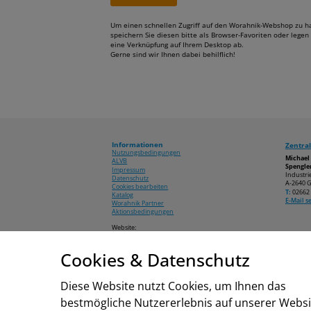
Um einen schnellen Zugriff auf den Worahnik-Webshop zu h
speichern Sie diesen bitte als Browser-Favoriten oder legen 
eine Verknüpfung auf Ihrem Desktop ab.
Gerne sind wir Ihnen dabei behilflich!
Informationen
Zentral
Nutzungsbedingungen
Michae
ALVB
Spengler
Impressum
Industri
Datenschutz
A-2640 G
Cookies bearbeiten
T:
02662 
Katalog
E-Mail 
Worahnik Partner
Aktionsbedingungen
Website:
www.worahnik.at
Cookies & Datenschutz
© 2026 Michael Worahnik GmbH
Diese Website nutzt Cookies, um Ihnen das
bestmögliche Nutzererlebnis auf unserer Websi