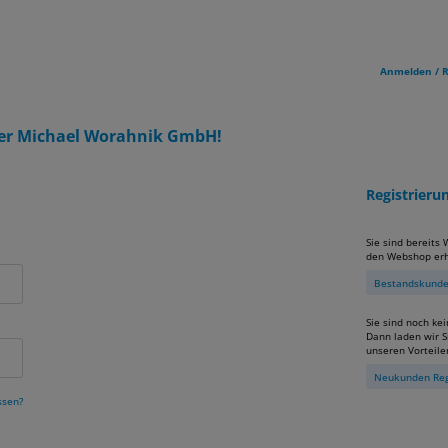
Anmelden / R
er Michael Worahnik GmbH!
Registrier
Sie sind bereits
den Webshop erh
Bestandskunden
Sie sind noch ke
Dann laden wir Si
unseren Vorteile
Neukunden Reg
ssen?