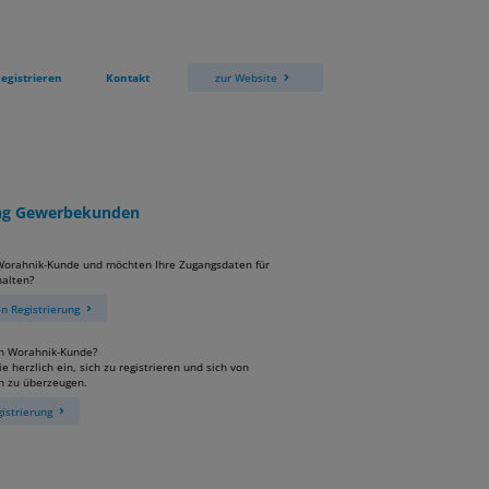
egistrieren
Kontakt
zur Website
ung Gewerbekunden
 Worahnik-Kunde und möchten Ihre Zugangsdaten für
alten?
 Registrierung
in Worahnik-Kunde?
e herzlich ein, sich zu registrieren und sich von
n zu überzeugen.
istrierung