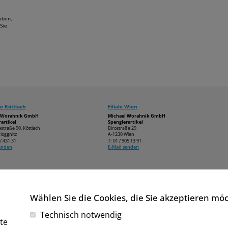
aben,
Sie
e Köttlach
Filiale Wien
l Worahnik GmbH
Michael Worahnik GmbH
artikel
Spenglerartikel
estraße 90, Köttlach
Birostraße 29
loggnitz
A-1230 Wien
/ 431 31
T:
01 / 905 13 91
senden
E-Mail senden
Wählen Sie die Cookies, die Sie akzeptieren mö
Technisch notwendig
te