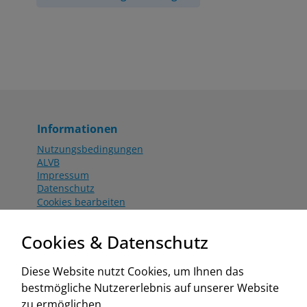
Informationen
Nutzungsbedingungen
ALVB
Impressum
Datenschutz
Cookies bearbeiten
Katalog
Worahnik Partner
Cookies & Datenschutz
Aktionsbedingungen
Website:
Diese Website nutzt Cookies, um Ihnen das
www.worahnik.at
bestmögliche Nutzererlebnis auf unserer Website
Zentrale Köttlach
zu ermöglichen.