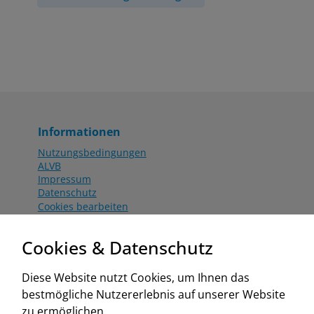
Informationen
Nutzungsbedingungen
ALVB
Impressum
Datenschutz
Cookies bearbeiten
Katalog
Worahnik Partner
Cookies & Datenschutz
Aktionsbedingungen
Website:
Diese Website nutzt Cookies, um Ihnen das
www.worahnik.at
bestmögliche Nutzererlebnis auf unserer Website
Zentrale Köttlach
zu ermöglichen.