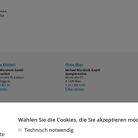
aben,
Sie
e Köttlach
Filiale Wien
l Worahnik GmbH
Michael Worahnik GmbH
artikel
Spenglerartikel
estraße 90, Köttlach
Birostraße 29
loggnitz
A-1230 Wien
/ 431 31
T:
01 / 905 13 91
senden
E-Mail senden
Wählen Sie die Cookies, die Sie akzeptieren mö
Technisch notwendig
te