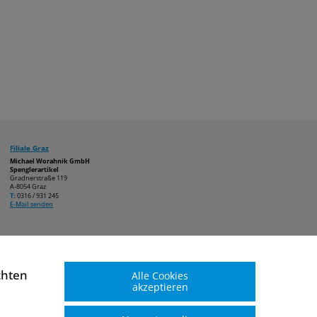
Filiale Graz
Michael Worahnik GmbH
Spenglerartikel
Gradnerstraße 119
A-8054 Graz
T:
0316 / 931 245
E-Mail senden
chten
Alle Cookies
akzeptieren