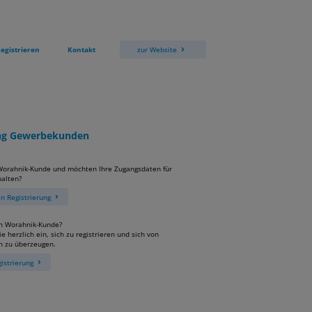
egistrieren
Kontakt
zur Website
ung Gewerbekunden
 Worahnik-Kunde und möchten Ihre Zugangsdaten für
alten?
 Registrierung
in Worahnik-Kunde?
e herzlich ein, sich zu registrieren und sich von
n zu überzeugen.
istrierung