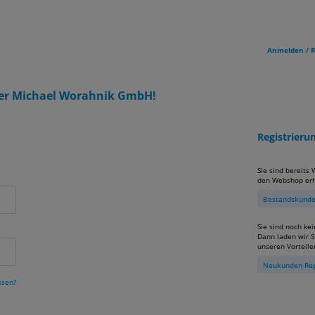
Anmelden / R
er Michael Worahnik GmbH!
Registrier
Sie sind bereits
den Webshop erh
Bestandskunden
Sie sind noch ke
Dann laden wir Si
unseren Vorteile
Neukunden Reg
ssen?