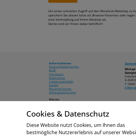
Um einen schnellen Zugriff auf den Worahnik-Webshop zu h
speichern Sie diesen bitte als Browser-Favoriten oder legen 
eine Verknüpfung auf Ihrem Desktop ab.
Gerne sind wir Ihnen dabei behilflich!
Informationen
Zentral
Nutzungsbedingungen
Michae
ALVB
Spengler
Impressum
Industri
Datenschutz
A-2640 G
Cookies bearbeiten
T:
02662 
Katalog
E-Mail 
Worahnik Partner
Aktionsbedingungen
Website:
www.worahnik.at
Cookies & Datenschutz
© 2026 Michael Worahnik GmbH
Diese Website nutzt Cookies, um Ihnen das
bestmögliche Nutzererlebnis auf unserer Websi