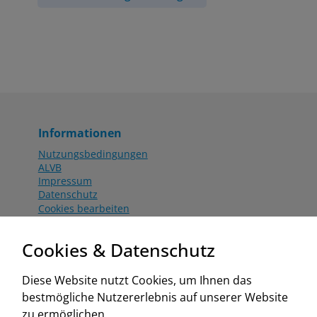
Informationen
Nutzungsbedingungen
ALVB
Impressum
Datenschutz
Cookies bearbeiten
Katalog
Worahnik Partner
Cookies & Datenschutz
Aktionsbedingungen
Website:
Diese Website nutzt Cookies, um Ihnen das
www.worahnik.at
bestmögliche Nutzererlebnis auf unserer Website
Zentrale Köttlach
zu ermöglichen.