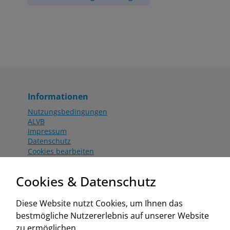
Informationen
Nutzungsbedingungen
ALVB
Impressum
Datenschutz
Cookies bearbeiten
Katalog
Worahnik Partner
Cookies & Datenschutz
Aktionsbedingungen
Website:
Diese Website nutzt Cookies, um Ihnen das
www.worahnik.at
bestmögliche Nutzererlebnis auf unserer Website
Zentrale Köttlach
zu ermöglichen.