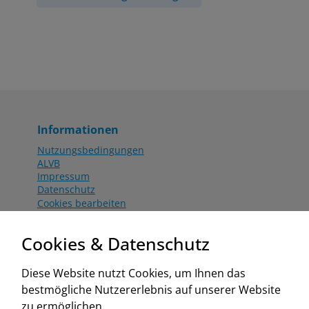
Informationen
Nutzungsbedingungen
ALVB
Impressum
Datenschutz
Cookies bearbeiten
Katalog
Worahnik Partner
Cookies & Datenschutz
Aktionsbedingungen
Website:
Diese Website nutzt Cookies, um Ihnen das
www.worahnik.at
bestmögliche Nutzererlebnis auf unserer Website
Zentrale Köttlach
zu ermöglichen.