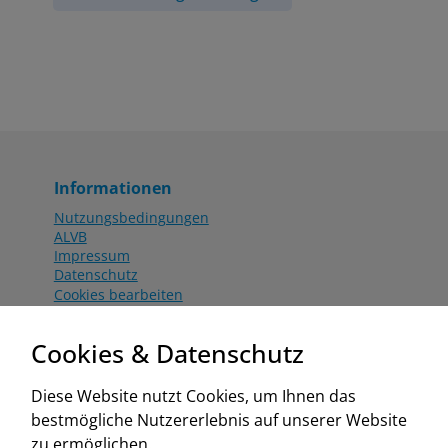
Informationen
Nutzungsbedingungen
ALVB
Impressum
Datenschutz
Cookies bearbeiten
Katalog
Worahnik Partner
Cookies & Datenschutz
Aktionsbedingungen
Website:
Diese Website nutzt Cookies, um Ihnen das
www.worahnik.at
bestmögliche Nutzererlebnis auf unserer Website
Zentrale Köttlach
zu ermöglichen.