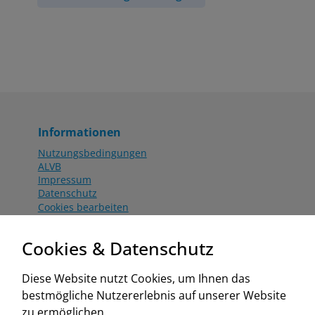
Informationen
Nutzungsbedingungen
ALVB
Impressum
Datenschutz
Cookies bearbeiten
Katalog
Worahnik Partner
Cookies & Datenschutz
Aktionsbedingungen
Website:
Diese Website nutzt Cookies, um Ihnen das
www.worahnik.at
bestmögliche Nutzererlebnis auf unserer Website
Zentrale Köttlach
zu ermöglichen.