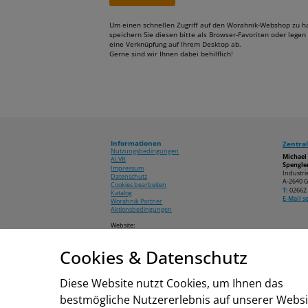
Um einen schnellen Zugriff auf den Worahnik-Webshop zu h
speichern Sie diesen bitte als Browser-Favoriten oder legen 
eine Verknüpfung auf Ihrem Desktop ab.
Gerne sind wir Ihnen dabei behilflich!
Informationen
Zentral
Nutzungsbedingungen
Michae
ALVB
Spengler
Impressum
Industri
Datenschutz
A-2640 G
Cookies bearbeiten
T:
02662 
Katalog
E-Mail 
Worahnik Partner
Aktionsbedingungen
Website:
www.worahnik.at
Cookies & Datenschutz
© 2026 Michael Worahnik GmbH
Diese Website nutzt Cookies, um Ihnen das
bestmögliche Nutzererlebnis auf unserer Websi