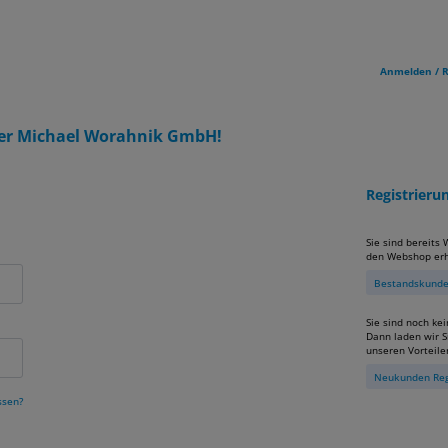
Anmelden / R
er Michael Worahnik GmbH!
Registrier
Sie sind bereits
den Webshop erh
Bestandskunden
Sie sind noch ke
Dann laden wir Si
unseren Vorteile
Neukunden Reg
ssen?