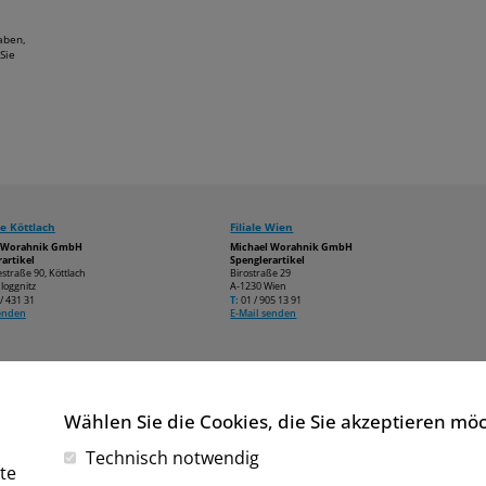
aben,
Sie
e Köttlach
Filiale Wien
l Worahnik GmbH
Michael Worahnik GmbH
artikel
Spenglerartikel
estraße 90, Köttlach
Birostraße 29
loggnitz
A-1230 Wien
/ 431 31
T:
01 / 905 13 91
senden
E-Mail senden
Wählen Sie die Cookies, die Sie akzeptieren mö
Technisch notwendig
te