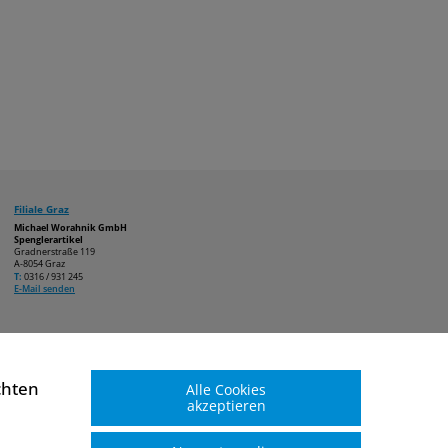
Filiale Graz
Michael Worahnik GmbH
Spenglerartikel
Gradnerstraße 119
A-8054 Graz
T:
0316 / 931 245
E-Mail senden
chten
Alle Cookies
akzeptieren