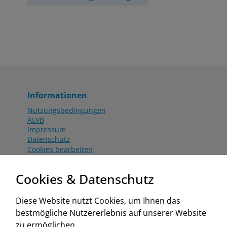
Informationen
Nutzungsbedingungen
ALVB
Impressum
Datenschutz
Cookies bearbeiten
Katalog
Worahnik Partner
Cookies & Datenschutz
Aktionsbedingungen
Website:
Diese Website nutzt Cookies, um Ihnen das
www.worahnik.at
bestmögliche Nutzererlebnis auf unserer Website
Zentrale Köttlach
zu ermöglichen.