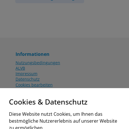
Informationen
Nutzungsbedingungen
ALVB
Impressum
Datenschutz
Cookies bearbeiten
Katalog
Worahnik Partner
Cookies & Datenschutz
Aktionsbedingungen
Website:
Diese Website nutzt Cookies, um Ihnen das
www.worahnik.at
bestmögliche Nutzererlebnis auf unserer Website
Zentrale Köttlach
zu ermöglichen.