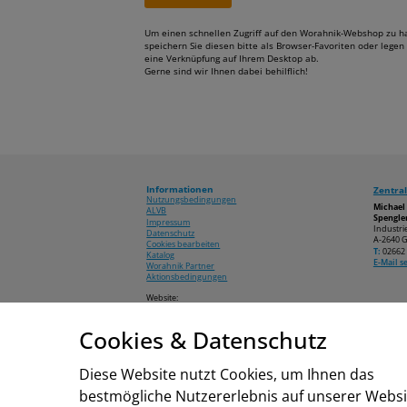
Um einen schnellen Zugriff auf den Worahnik-Webshop zu h
speichern Sie diesen bitte als Browser-Favoriten oder legen 
eine Verknüpfung auf Ihrem Desktop ab.
Gerne sind wir Ihnen dabei behilflich!
Informationen
Zentral
Nutzungsbedingungen
Michae
ALVB
Spengler
Impressum
Industri
Datenschutz
A-2640 G
Cookies bearbeiten
T:
02662 
Katalog
E-Mail 
Worahnik Partner
Aktionsbedingungen
Website:
www.worahnik.at
Cookies & Datenschutz
© 2026 Michael Worahnik GmbH
Diese Website nutzt Cookies, um Ihnen das
bestmögliche Nutzererlebnis auf unserer Websi