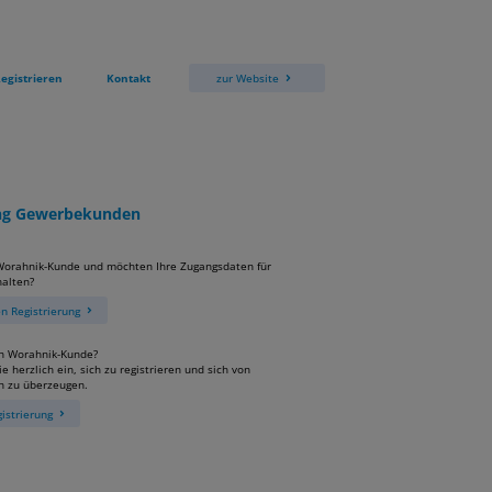
egistrieren
Kontakt
zur Website
ung Gewerbekunden
 Worahnik-Kunde und möchten Ihre Zugangsdaten für
alten?
 Registrierung
in Worahnik-Kunde?
e herzlich ein, sich zu registrieren und sich von
n zu überzeugen.
istrierung