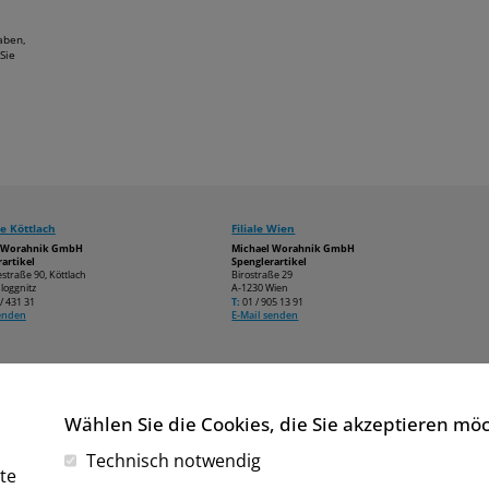
aben,
Sie
e Köttlach
Filiale Wien
l Worahnik GmbH
Michael Worahnik GmbH
artikel
Spenglerartikel
estraße 90, Köttlach
Birostraße 29
loggnitz
A-1230 Wien
/ 431 31
T:
01 / 905 13 91
senden
E-Mail senden
Wählen Sie die Cookies, die Sie akzeptieren mö
Technisch notwendig
te