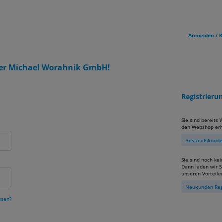
Anmelden / R
er Michael Worahnik GmbH!
Registrier
Sie sind bereits
den Webshop erh
Bestandskunden
Sie sind noch ke
Dann laden wir Si
unseren Vorteile
Neukunden Reg
ssen?