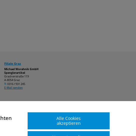
Filiale Graz
Michael Worahnik GmbH
Spenglerartikel
Gradnerstraße 119
A-8054 Graz
T:
0316 / 931 245
E-Mail senden
chten
Alle Cookies
akzeptieren