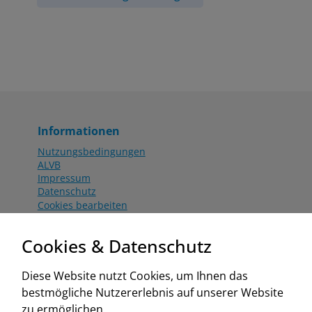
Informationen
Nutzungsbedingungen
ALVB
Impressum
Datenschutz
Cookies bearbeiten
Katalog
Worahnik Partner
Cookies & Datenschutz
Aktionsbedingungen
Website:
Diese Website nutzt Cookies, um Ihnen das
www.worahnik.at
bestmögliche Nutzererlebnis auf unserer Website
Zentrale Köttlach
zu ermöglichen.