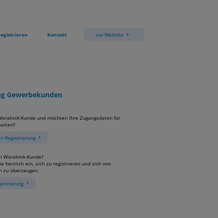
egistrieren
Kontakt
zur Website
ung Gewerbekunden
 Worahnik-Kunde und möchten Ihre Zugangsdaten für
alten?
 Registrierung
in Worahnik-Kunde?
e herzlich ein, sich zu registrieren und sich von
n zu überzeugen.
istrierung