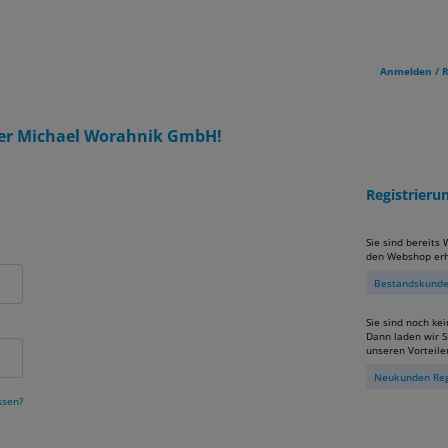
Anmelden / R
er Michael Worahnik GmbH!
Registrier
Sie sind bereits
den Webshop erh
Bestandskunden
Sie sind noch ke
Dann laden wir Si
unseren Vorteile
Neukunden Reg
ssen?