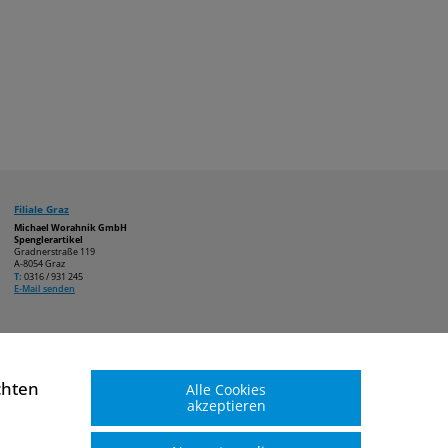
Filiale Graz
Michael Worahnik GmbH
Spenglerartikel
Gradnerstraße 119
A-8054 Graz
T:
0316 / 931 245
E-Mail senden
chten
Alle Cookies
akzeptieren