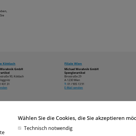
aben,
Sie
e Köttlach
Filiale Wien
l Worahnik GmbH
Michael Worahnik GmbH
artikel
Spenglerartikel
estraße 90, Köttlach
Birostraße 29
loggnitz
A-1230 Wien
/ 431 31
T:
01 / 905 13 91
senden
E-Mail senden
Wählen Sie die Cookies, die Sie akzeptieren mö
Technisch notwendig
te