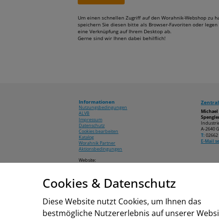
Um einen schnellen Zugriff auf den Worahnik-Webshop zu h
speichern Sie diesen bitte als Browser-Favoriten oder legen 
eine Verknüpfung auf Ihrem Desktop ab.
Gerne sind wir Ihnen dabei behilflich!
Informationen
Zentral
Nutzungsbedingungen
Michae
ALVB
Spengler
Impressum
Industri
Datenschutz
A-2640 G
Cookies bearbeiten
T:
02662 
Katalog
E-Mail 
Worahnik Partner
Aktionsbedingungen
Website:
www.worahnik.at
Cookies & Datenschutz
© 2026 Michael Worahnik GmbH
Diese Website nutzt Cookies, um Ihnen das
bestmögliche Nutzererlebnis auf unserer Websi