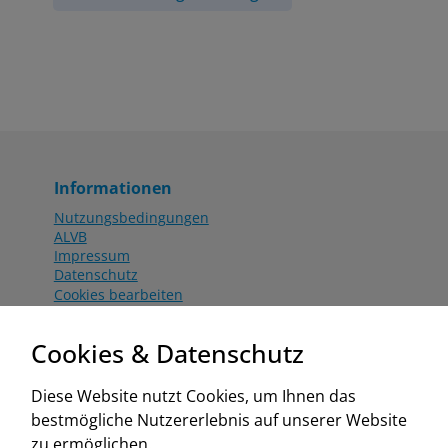
Informationen
Nutzungsbedingungen
ALVB
Impressum
Datenschutz
Cookies bearbeiten
Katalog
Worahnik Partner
Cookies & Datenschutz
Aktionsbedingungen
Website:
Diese Website nutzt Cookies, um Ihnen das
www.worahnik.at
bestmögliche Nutzererlebnis auf unserer Website
Zentrale Köttlach
zu ermöglichen.