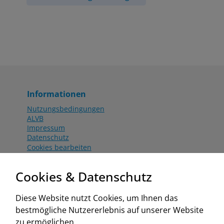
Informationen
Nutzungsbedingungen
ALVB
Impressum
Datenschutz
Cookies bearbeiten
Katalog
Worahnik Partner
Cookies & Datenschutz
Aktionsbedingungen
Website:
Diese Website nutzt Cookies, um Ihnen das
www.worahnik.at
bestmögliche Nutzererlebnis auf unserer Website
Zentrale Köttlach
zu ermöglichen.