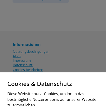
Informationen
Nutzungsbedingungen
ALVB
Impressum
Datenschutz
Cookies bearbeiten
Katalog
Worahnik Partner
Cookies & Datenschutz
Aktionsbedingungen
Website:
Diese Website nutzt Cookies, um Ihnen das
www.worahnik.at
bestmögliche Nutzererlebnis auf unserer Website
Zentrale Köttlach
zu ermöglichen.